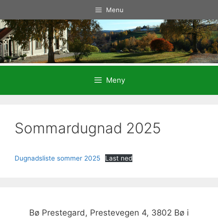
Hopp
Menu
til
innhold
Meny
Sommardugnad 2025
Dugnadsliste sommer 2025
Last ned
Bø Prestegard, Prestevegen 4, 3802 Bø i